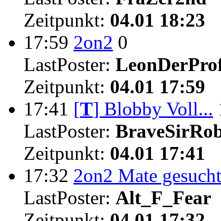
Zeitpunkt:
04.01 18:23
17:59
2on2
0
LastPoster:
LeonDerProf
Zeitpunkt:
04.01 17:59
17:41
[
T
]
Blobby Voll...
LastPoster:
BraveSirRo
Zeitpunkt:
04.01 17:41
17:32
2on2 Mate gesuch
LastPoster:
Alt_F_Fear
Zeitpunkt:
04.01 17:32