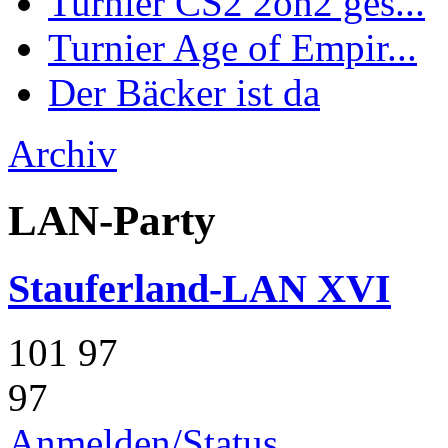
Turnier CS2 2on2 ges...
Turnier Age of Empir...
Der Bäcker ist da
Archiv
LAN-Party
Stauferland-LAN XVI
101
97
97
Anmelden/Status