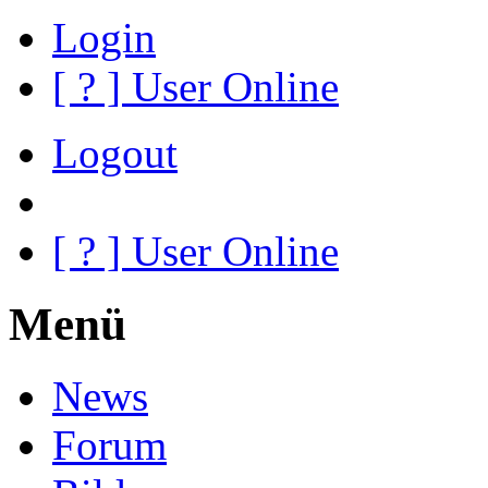
Login
[
?
] User Online
Logout
[
?
] User Online
Menü
News
Forum