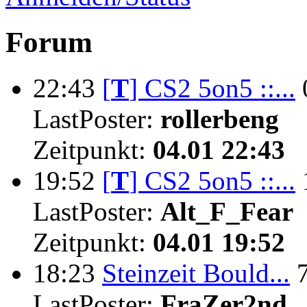
Forum
22:43
[
T
]
CS2 5on5 ::...
LastPoster:
rollerbeng
Zeitpunkt:
04.01 22:43
19:52
[
T
]
CS2 5on5 ::...
LastPoster:
Alt_F_Fear
Zeitpunkt:
04.01 19:52
18:23
Steinzeit Bould...
LastPoster:
FraZer2nd