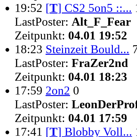
19:52
[
T
]
CS2 5on5 ::...
LastPoster:
Alt_F_Fear
Zeitpunkt:
04.01 19:52
18:23
Steinzeit Bould...
LastPoster:
FraZer2nd
Zeitpunkt:
04.01 18:23
17:59
2on2
0
LastPoster:
LeonDerProf
Zeitpunkt:
04.01 17:59
17:41
[
T
]
Blobby Voll...