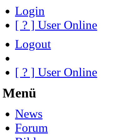
Login
[
?
] User Online
Logout
[
?
] User Online
Menü
News
Forum