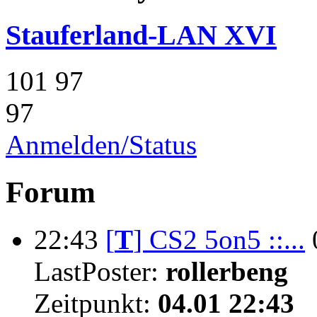
Stauferland-LAN XVI
101
97
97
Anmelden/Status
Forum
22:43
[
T
]
CS2 5on5 ::...
LastPoster:
rollerbeng
Zeitpunkt:
04.01 22:43