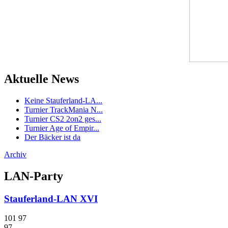
Aktuelle News
Keine Stauferland-LA...
Turnier TrackMania N...
Turnier CS2 2on2 ges...
Turnier Age of Empir...
Der Bäcker ist da
Archiv
LAN-Party
Stauferland-LAN XVI
101
97
97