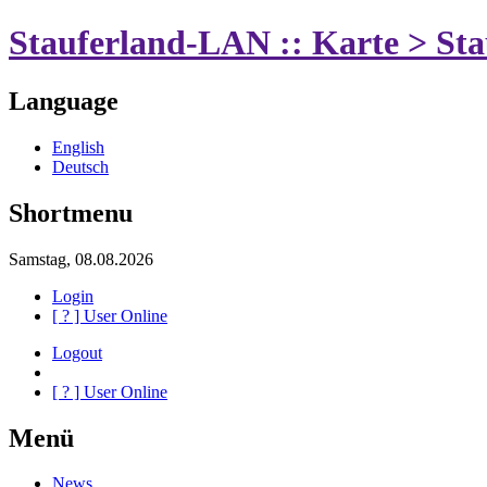
Stauferland-LAN :: Karte > S
Language
English
Deutsch
Shortmenu
Samstag, 08.08.2026
Login
[
?
] User Online
Logout
[
?
] User Online
Menü
News