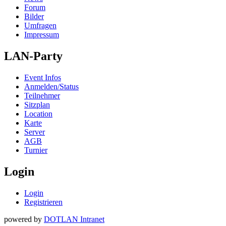
Forum
Bilder
Umfragen
Impressum
LAN-Party
Event Infos
Anmelden/Status
Teilnehmer
Sitzplan
Location
Karte
Server
AGB
Turnier
Login
Login
Registrieren
powered by
DOTLAN Intranet