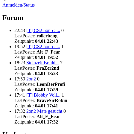
Anmelden/Status
Forum
22:43
[
T
]
CS2 5on5 ::...
0
LastPoster:
rollerbeng
Zeitpunkt:
04.01 22:43
19:52
[
T
]
CS2 5on5 ::...
1
LastPoster:
Alt_F_Fear
Zeitpunkt:
04.01 19:52
18:23
Steinzeit Bould...
7
LastPoster:
FraZer2nd
Zeitpunkt:
04.01 18:23
17:59
2on2
0
LastPoster:
LeonDerProfi
Zeitpunkt:
04.01 17:59
17:41
[
T
]
Blobby Voll...
1
LastPoster:
BraveSirRobin
Zeitpunkt:
04.01 17:41
17:32
2on2 Mate gesucht
0
LastPoster:
Alt_F_Fear
Zeitpunkt:
04.01 17:32