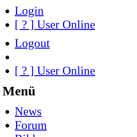
Login
[
?
] User Online
Logout
[
?
] User Online
Menü
News
Forum