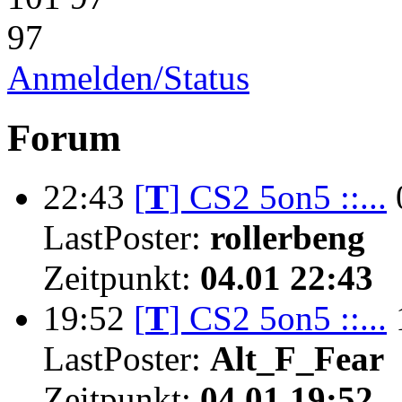
97
Anmelden/Status
Forum
22:43
[
T
]
CS2 5on5 ::...
LastPoster:
rollerbeng
Zeitpunkt:
04.01 22:43
19:52
[
T
]
CS2 5on5 ::...
LastPoster:
Alt_F_Fear
Zeitpunkt:
04.01 19:52