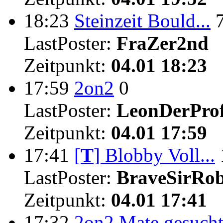
18:23
Steinzeit Bould...
LastPoster:
FraZer2nd
Zeitpunkt:
04.01 18:23
17:59
2on2
0
LastPoster:
LeonDerProf
Zeitpunkt:
04.01 17:59
17:41
[
T
]
Blobby Voll...
LastPoster:
BraveSirRo
Zeitpunkt:
04.01 17:41
17:32
2on2 Mate gesuch