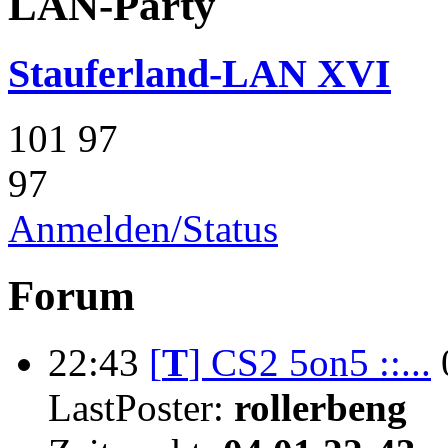
LAN-Party
Stauferland-LAN XVI
101
97
97
Anmelden/Status
Forum
22:43
[
T
]
CS2 5on5 ::...
LastPoster:
rollerbeng