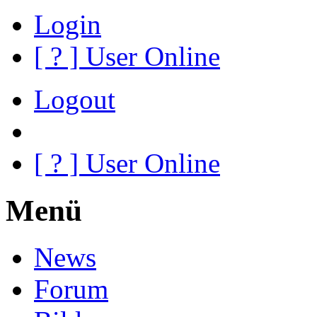
Login
[
?
] User Online
Logout
[
?
] User Online
Menü
News
Forum