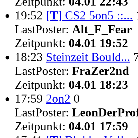
Zeitpunkt:
04.01 22:43
19:52
[
T
]
CS2 5on5 ::...
LastPoster:
Alt_F_Fear
Zeitpunkt:
04.01 19:52
18:23
Steinzeit Bould...
LastPoster:
FraZer2nd
Zeitpunkt:
04.01 18:23
17:59
2on2
0
LastPoster:
LeonDerProf
Zeitpunkt:
04.01 17:59