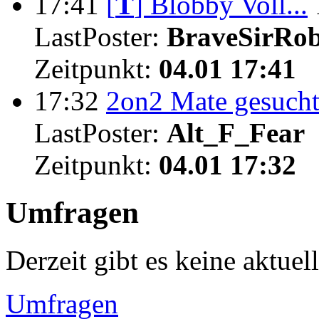
17:41
[
T
]
Blobby Voll...
LastPoster:
BraveSirRo
Zeitpunkt:
04.01 17:41
17:32
2on2 Mate gesuch
LastPoster:
Alt_F_Fear
Zeitpunkt:
04.01 17:32
Umfragen
Derzeit gibt es keine aktue
Umfragen