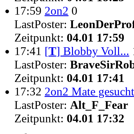
17:59
2on2
0
LastPoster:
LeonDerProf
Zeitpunkt:
04.01 17:59
17:41
[
T
]
Blobby Voll...
LastPoster:
BraveSirRo
Zeitpunkt:
04.01 17:41
17:32
2on2 Mate gesuch
LastPoster:
Alt_F_Fear
Zeitpunkt:
04.01 17:32