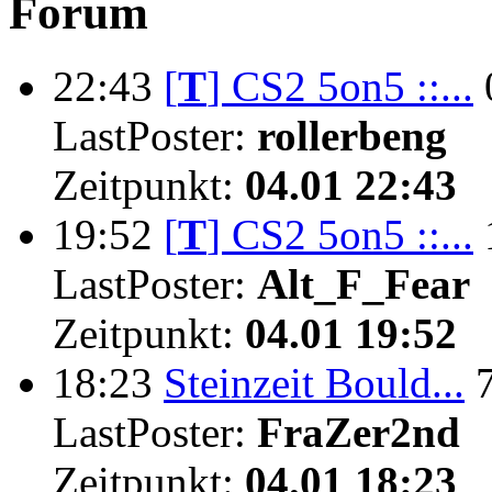
Forum
22:43
[
T
]
CS2 5on5 ::...
LastPoster:
rollerbeng
Zeitpunkt:
04.01 22:43
19:52
[
T
]
CS2 5on5 ::...
LastPoster:
Alt_F_Fear
Zeitpunkt:
04.01 19:52
18:23
Steinzeit Bould...
LastPoster:
FraZer2nd
Zeitpunkt:
04.01 18:23