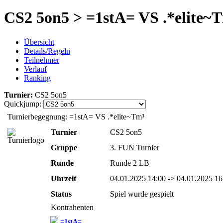
CS2 5on5 > =1stA= VS .*elite~
Übersicht
Details/Regeln
Teilnehmer
Verlauf
Ranking
Turnier:
CS2 5on5
Quickjump:
Turnierbegegnung: =1stA= VS .*elite~Tm³
Turnier
CS2 5on5
Gruppe
3. FUN Turnier
Runde
Runde 2 LB
Uhrzeit
04.01.2025 14:00 -> 04.01.2025 16
Status
Spiel wurde gespielt
Kontrahenten
=1stA=