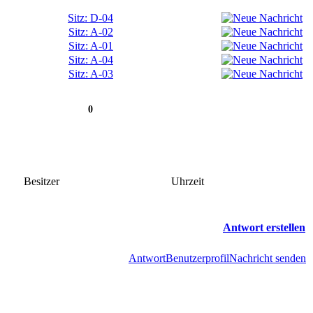
Sitz: D-04
Sitz: A-02
Sitz: A-01
Sitz: A-04
Sitz: A-03
0
Besitzer
Uhrzeit
Antwort erstellen
Antwort
Benutzerprofil
Nachricht senden