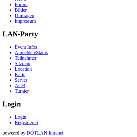
Forum
Bilder
Umfragen
Impressum
LAN-Party
Event Infos
Anmelden/Status
Teilnehmer
Sitzplan
Location
Karte
Server
AGB
Turnier
Login
Login
Registrieren
powered by
DOTLAN Intranet