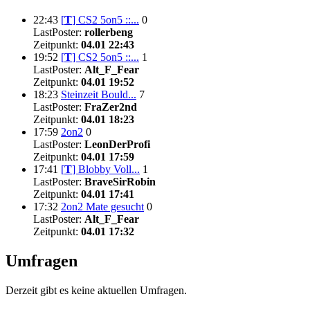
22:43
[
T
]
CS2 5on5 ::...
0
LastPoster:
rollerbeng
Zeitpunkt:
04.01 22:43
19:52
[
T
]
CS2 5on5 ::...
1
LastPoster:
Alt_F_Fear
Zeitpunkt:
04.01 19:52
18:23
Steinzeit Bould...
7
LastPoster:
FraZer2nd
Zeitpunkt:
04.01 18:23
17:59
2on2
0
LastPoster:
LeonDerProfi
Zeitpunkt:
04.01 17:59
17:41
[
T
]
Blobby Voll...
1
LastPoster:
BraveSirRobin
Zeitpunkt:
04.01 17:41
17:32
2on2 Mate gesucht
0
LastPoster:
Alt_F_Fear
Zeitpunkt:
04.01 17:32
Umfragen
Derzeit gibt es keine aktuellen Umfragen.