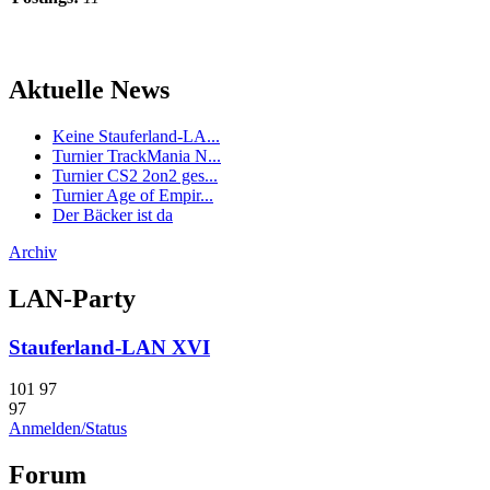
Aktuelle News
Keine Stauferland-LA...
Turnier TrackMania N...
Turnier CS2 2on2 ges...
Turnier Age of Empir...
Der Bäcker ist da
Archiv
LAN-Party
Stauferland-LAN XVI
101
97
97
Anmelden/Status
Forum