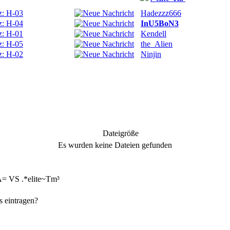
z: H-03
Hadezzz666
z: H-04
InU5BoN3
z: H-01
Kendell
z: H-05
the_Alien
z: H-02
Ninjin
Dateigröße
Es wurden keine Dateien gefunden
A= VS .*elite~Tm³
s eintragen?