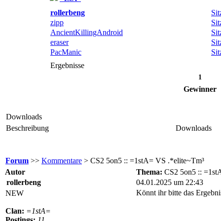
rollerbeng
Sit
zipp
Sit
AncientKillingAndroid
Sit
eraser
Sit
PacManic
Sit
Ergebnisse
1
Gewinner
Downloads
Beschreibung
Downloads
Forum
>>
Kommentare
> CS2 5on5 :: =1stA= VS .*elite~Tm³
Autor
Thema:
CS2 5on5 :: =1st
rollerbeng
04.01.2025 um 22:43
Könnt ihr bitte das Ergebni
NEW
Clan:
=1stA=
Postings:
11