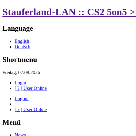
Stauferland-LAN :: CS2 5on5 >
Language
English
Deutsch
Shortmenu
Freitag, 07.08.2026
Login
[
?
] User Online
Logout
[
?
] User Online
Menü
News